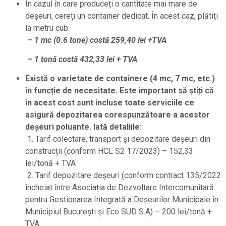
În cazul în care produceți o cantitate mai mare de
deșeuri, cereți un container dedicat. În acest caz, plătiți
la metru cub:
– 1 mc (0.6 tone) costă 259,40 lei +TVA
– 1 tonă costă 432,33 lei + TVA
Există o varietate de containere (4 mc, 7 mc, etc.)
în funcție de necesitate. Este important să știți că
în acest cost sunt incluse toate serviciile ce
asigură depozitarea corespunzătoare a acestor
deșeuri poluante. Iată detaliile:
1. Tarif colectare, transport și depozitare deșeuri din
construcții (conform HCL S2 17/2023) – 152,33
lei/tonă + TVA
2. Tarif depozitare deșeuri (conform contract 135/2022
încheiat între Asociația de Dezvoltare Intercomunitară
pentru Gestionarea Integrată a Deșeurilor Municipale în
Municipiul București și Eco SUD S.A) – 200 lei/tonă +
TVA