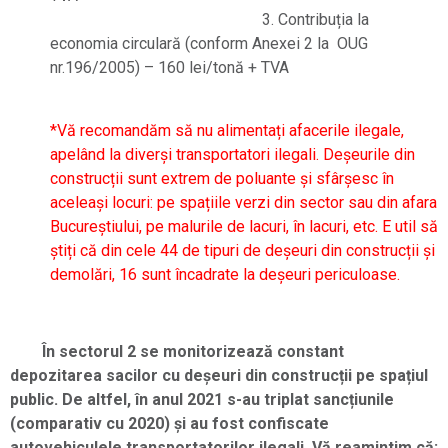
3. Contribuția la
economia circulară (conform Anexei 2 la OUG
nr.196/2005) – 160 lei/tonă + TVA
*Vă recomandăm să nu alimentați afacerile ilegale,
apelând la diverși transportatori ilegali. Deșeurile din
construcții sunt extrem de poluante și sfârșesc în
aceleași locuri: pe spațiile verzi din sector sau din afara
Bucureștiului, pe malurile de lacuri, în lacuri, etc. E util să
știți că din cele 44 de tipuri de deșeuri din construcții și
demolări, 16 sunt încadrate la deșeuri periculoase.
În sectorul 2 se monitorizează constant
depozitarea sacilor cu deșeuri din construcții pe spațiul
public. De altfel, în anul 2021 s-au triplat sancțiunile
(comparativ cu 2020) și au fost confiscate
autovehiculele transportatorilor ilegali. Vă reamintim că: